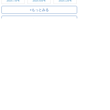
2025.7月号
2025.4月号
2025.1月号
+もっとみる
+すべてみる
ご利用方法
対応デバイス
よくある質問
ご利用規約
プライバシーポリシー
お問い合わせ
サービス運営会社
株式会社オプティム
オプティムはビジネス向けスマホ・タブレットアプリのマーケットリー
ダーです。
お申し込み・ご相談はメールで随時受付をしております。お気軽にお問
い合わせください。
〒105-0022
東京都港区海岸1丁目2番20号 汐留ビルディング 18F