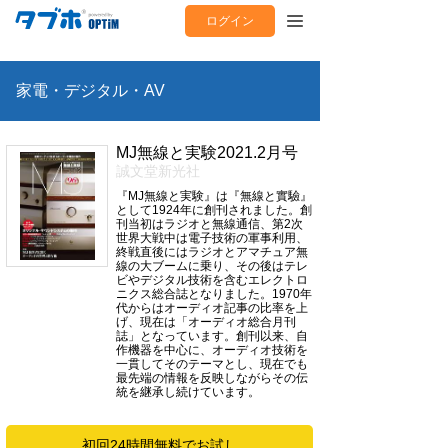
ログイン
家電・デジタル・AV
MJ無線と実験2021.2月号
誠文堂新光社
『MJ無線と実験』は『無線と實驗』
として1924年に創刊されました。創
刊当初はラジオと無線通信、第2次
世界大戦中は電子技術の軍事利用、
終戦直後にはラジオとアマチュア無
線の大ブームに乗り、その後はテレ
ビやデジタル技術を含むエレクトロ
ニクス総合誌となりました。1970年
代からはオーディオ記事の比率を上
げ、現在は「オーディオ総合月刊
誌」となっています。創刊以来、自
作機器を中心に、オーディオ技術を
一貫してそのテーマとし、現在でも
最先端の情報を反映しながらその伝
統を継承し続けています。
初回24時間無料でお試し