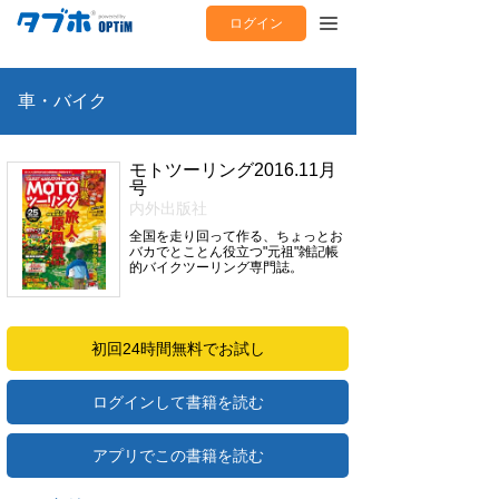
ログイン
車・バイク
モトツーリング2016.11月
号
内外出版社
全国を走り回って作る、ちょっとお
バカでとことん役立つ"元祖"雑記帳
的バイクツーリング専門誌。
初回24時間無料でお試し
ログインして書籍を読む
アプリでこの書籍を読む