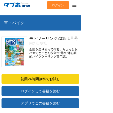
ログイン
車・バイク
モトツーリング2018.1月号
内外出版社
全国を走り回って作る、ちょっとお
バカでとことん役立つ"元祖"雑記帳
的バイクツーリング専門誌。
初回24時間無料でお試し
ログインして書籍を読む
アプリでこの書籍を読む