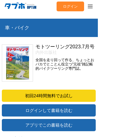
ログイン
車・バイク
モトツーリング2023.7月号
内外出版社
全国を走り回って作る、ちょっとお
バカでとことん役立つ"元祖"雑記帳
的バイクツーリング専門誌。
初回24時間無料でお試し
ログインして書籍を読む
アプリでこの書籍を読む