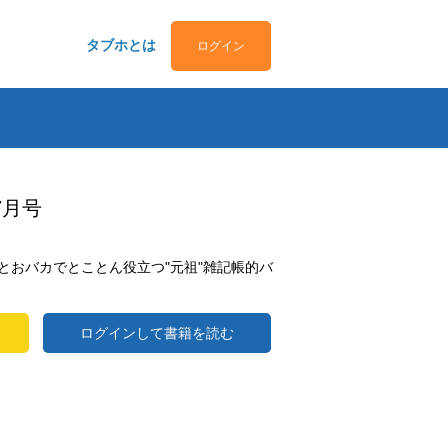
タブホとは
ログイン
7月号
とおバカでとことん役立つ"元祖"雑記帳的バ
ログインして書籍を読む