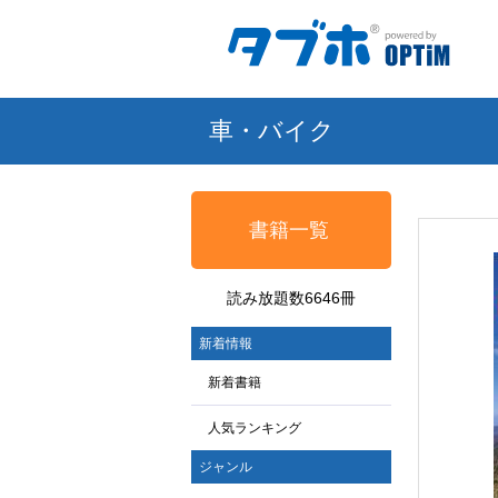
車・バイク
書籍一覧
読み放題数6646冊
新着情報
新着書籍
人気ランキング
ジャンル