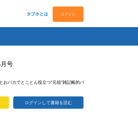
タブホとは
ログイン
5月号
とおバカでとことん役立つ"元祖"雑記帳的バ
ログインして書籍を読む