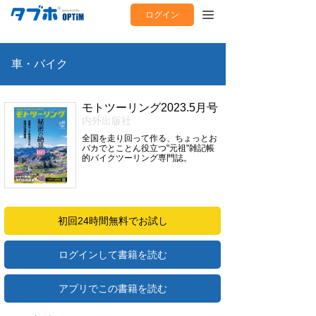
ログイン
車・バイク
モトツーリング2023.5月号
内外出版社
全国を走り回って作る、ちょっとお
バカでとことん役立つ"元祖"雑記帳
的バイクツーリング専門誌。
初回24時間無料でお試し
ログインして書籍を読む
アプリでこの書籍を読む