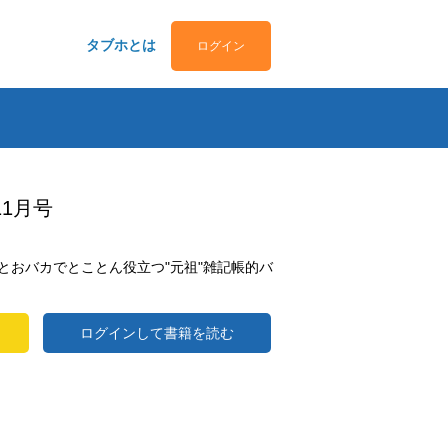
タブホとは
ログイン
11月号
とおバカでとことん役立つ"元祖"雑記帳的バ
ログインして書籍を読む