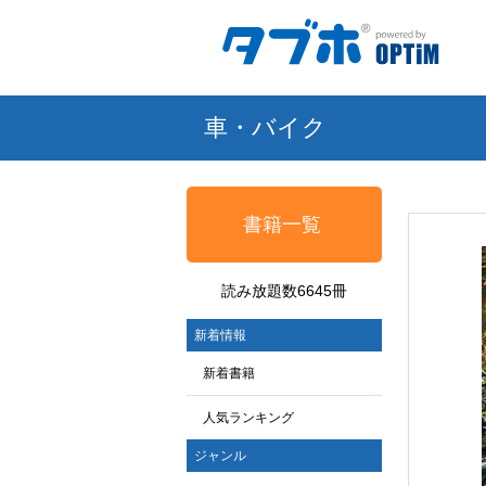
車・バイク
書籍一覧
読み放題数6645冊
新着情報
新着書籍
人気ランキング
ジャンル