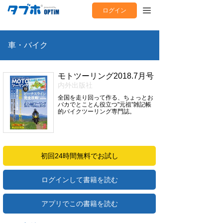
ログイン
車・バイク
モトツーリング2018.7月号
内外出版社
全国を走り回って作る、ちょっとお
バカでとことん役立つ"元祖"雑記帳
的バイクツーリング専門誌。
初回24時間無料でお試し
ログインして書籍を読む
アプリでこの書籍を読む