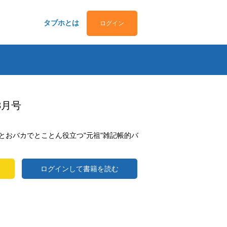
タブホとは
ログイン
3月号
とおバカでとことん役立つ"元祖"雑記帳的バ
ログインして書籍を読む