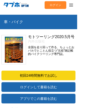
ログイン
車・バイク
モトツーリング2020.5月号
内外出版社
全国を走り回って作る、ちょっとお
バカでとことん役立つ"元祖"雑記帳
的バイクツーリング専門誌。
初回24時間無料でお試し
ログインして書籍を読む
アプリでこの書籍を読む