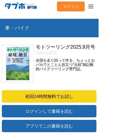
ログイン
車・バイク
モトツーリング2025.9月号
内外出版社
全国を走り回って作る、ちょっとお
バカでとことん役立つ"元祖"雑記帳
的バイクツーリング専門誌。
初回24時間無料でお試し
ログインして書籍を読む
アプリでこの書籍を読む